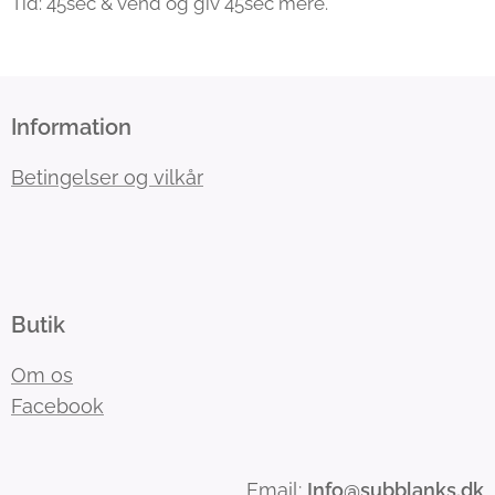
Tid: 45sec & vend og giv 45sec mere.
Information
Betingelser og vilkår
Butik
Om os
Facebook
Email:
Info
@subblanks.dk