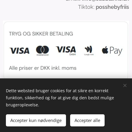
Tiktok:
posshebyfriis
Dette websted bruger cookies for at sikre en korrekt
funktion, sikkerhed og for at give dig den bedst mulige
Cookies
brugeroplevelse.
Tilføj til kurven
Accepter kun nødvendige
Accepter alle