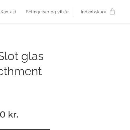
Kontakt
Betingelser og vilkår
Indkøbskurv
Slot glas
cthment
00
kr.