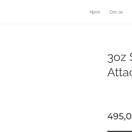
Hjem
Om os
3oz 
Atta
495,