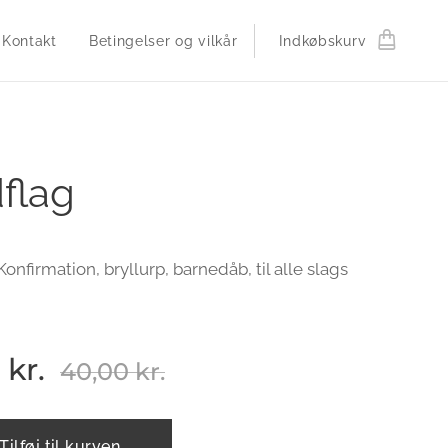
Kontakt
Betingelser og vilkår
Indkøbskurv
flag
 Konfirmation, bryllurp, barnedåb, til alle slags
kr.
40,00
kr.
Tilføj til kurven