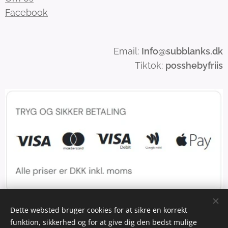
Facebook
Email:
Info
@subblanks.dk
Tiktok:
posshebyfriis
Dette websted bruger cookies for at sikre en korrekt
funktion, sikkerhed og for at give dig den bedst mulige
Cookies