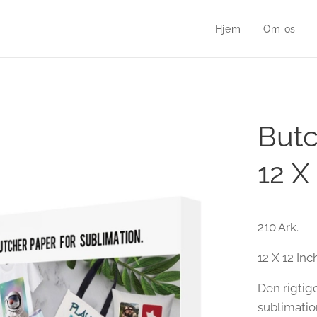
Hjem
Om os
Butc
12 X
210 Ark.
12 X 12 In
Den rigtige
sublimatio