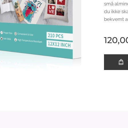
små almind
du ikke sk
bekvemt a
120,0