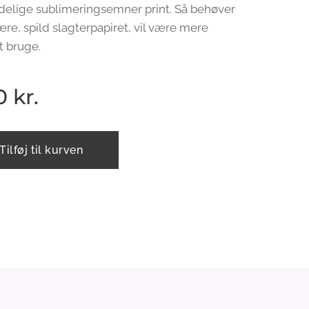
elige sublimeringsemner print. Så behøver
ære, spild slagterpapiret, vil være mere
t bruge.
0
kr.
Tilføj til kurven