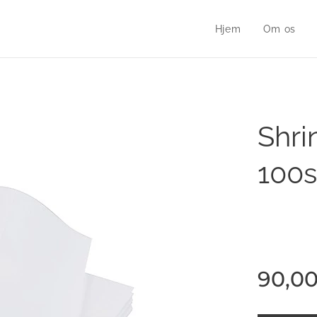
Hjem
Om os
Shri
100s
90,0