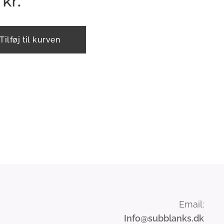
kr.
Tilføj til kurven
Email:
Info
@subblanks.dk