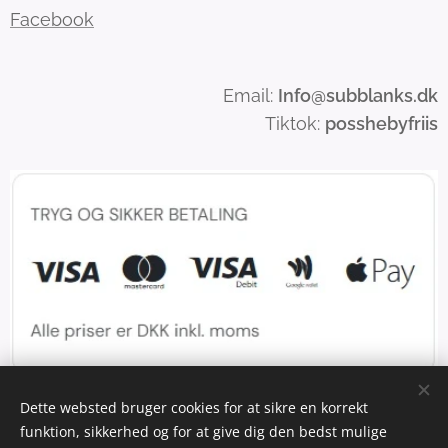
Facebook
Email:
Info
@subblanks.dk
Tiktok:
posshebyfriis
Dette websted bruger cookies for at sikre en korrekt
funktion, sikkerhed og for at give dig den bedst mulige
Cookies